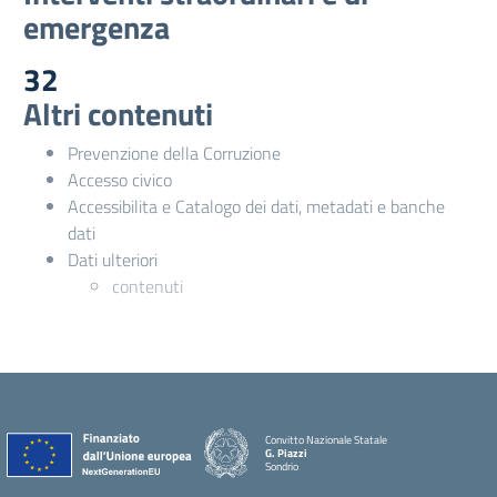
emergenza
32
Altri contenuti
Prevenzione della Corruzione
Accesso civico
Accessibilita e Catalogo dei dati, metadati e banche
dati
Dati ulteriori
contenuti
Convitto Nazionale Statale
G. Piazzi
Sondrio