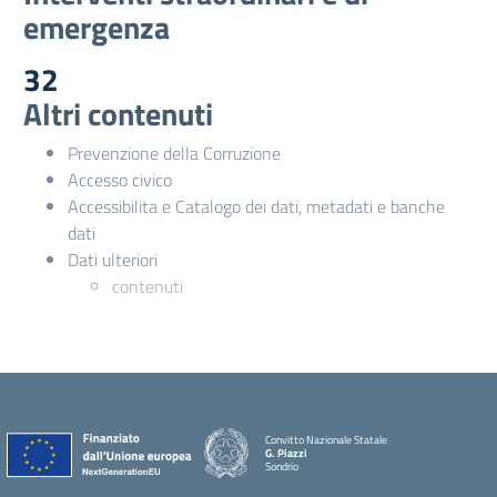
emergenza
32
Altri contenuti
Prevenzione della Corruzione
Accesso civico
Accessibilita e Catalogo dei dati, metadati e banche
dati
Dati ulteriori
contenuti
Convitto Nazionale Statale
G. Piazzi
Sondrio