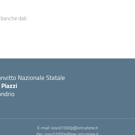
e banche dati
nvitto Nazionale Statale
 Piazzi
ondrio
E-mail: sovc01000p@istruzione.it
Pec: sovc01000p@pec.istruzione.it