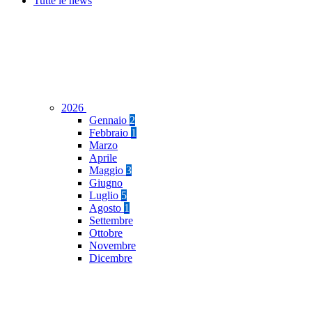
Tutte le news
2026
Gennaio
2
Febbraio
1
Marzo
Aprile
Maggio
3
Giugno
Luglio
5
Agosto
1
Settembre
Ottobre
Novembre
Dicembre