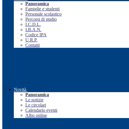
Panoramica
Famiglie e studenti
Personale scolastico
Percorsi di studio
I.C.D.L.
I.B.A.N.
Codice IPA
U.R.P.
Contatti
Novità
Panoramica
Le notizie
Le circolari
Calendario eventi
Albo online