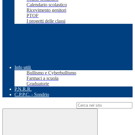
Calendario scolastico
Ricevimento genitori
PTOF
I progetti delle classi
Info utili
Bullismo e Cyberbullismo
Farmaci a scuola
Graduatorie
P.N.R.R.
C.P.P.C. - Sondrio
Campo di ricerca per le pagine del sito