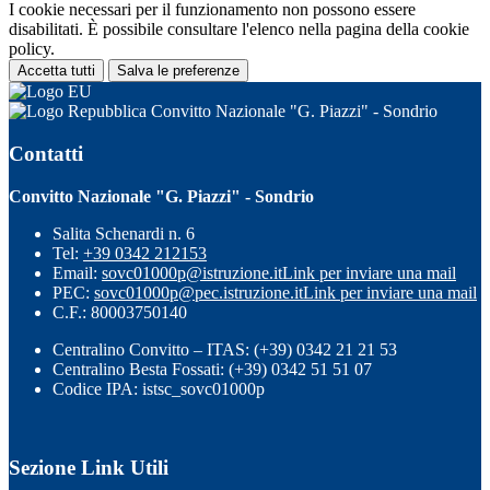
I cookie necessari per il funzionamento non possono essere
disabilitati. È possibile consultare l'elenco nella pagina della cookie
policy.
Accetta tutti
Salva le preferenze
Convitto Nazionale "G. Piazzi" - Sondrio
Contatti
Convitto Nazionale "G. Piazzi" - Sondrio
Salita Schenardi n. 6
Tel:
+39 0342 212153
Email:
sovc01000p@istruzione.it
Link per inviare una mail
PEC:
sovc01000p@pec.istruzione.it
Link per inviare una mail
C.F.: 80003750140
Centralino Convitto – ITAS: (+39) 0342 21 21 53
Centralino Besta Fossati: (+39) 0342 51 51 07
Codice IPA: istsc_sovc01000p
Sezione Link Utili