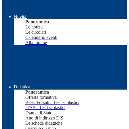
Novità
Panoramica
Le notizie
Le circolari
Calendario eventi
Albo online
Didattica
Panoramica
Offerta formativa
Besta Fossati - Testi scolastici
ITAS - Testi scolastici
Esame di Stato
Atto di indirizzo D.S.
Le schede didattiche
Orario scolastico