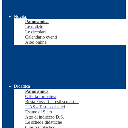
Novità
Panoramica
Le notizie
Le circolari
Calendario eventi
Albo online
Didattica
Panoramica
Offerta formativa
Besta Fossati - Testi scolastici
ITAS - Testi scolastici
Esame di Stato
Atto di indirizzo D.S.
Le schede didattiche
Orario scolastico