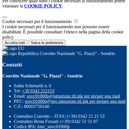
Per conoscere quali sono i cookie necessari al funzionamento potete
visionare la
COOKIE POLICY
.
Cookie necessari per il funzionamento
I cookie necessari per il funzionamento non possono essere
disabilitati. È possibile consultare l'elenco nella pagina della cookie
policy.
Accetta tutti
Salva le preferenze
Convitto Nazionale "G. Piazzi" - Sondrio
Contatti
Convitto Nazionale "G. Piazzi" - Sondrio
Salita Schenardi n. 6
Tel:
+39 0342 212153
Email:
sovc01000p@istruzione.it
Link per inviare una mail
PEC:
sovc01000p@pec.istruzione.it
Link per inviare una mail
C.F.: 80003750140
Centralino Convitto – ITAS: (+39) 0342 21 21 53
Centralino Besta Fossati: (+39) 0342 51 51 07
Codice IPA: istsc_sovc01000p