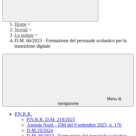
Home
>
Novità
>
Le notizie
>
D.M. 66/2023 - Formazione del personale scolastico per la
transizione digitale
Menu di
navigazione
P.N.R.R.
P.N.R.R. D.M. 219/2025
Agenda Nord – DM del 9 settembre 2025, n. 176
D.M.19/2024
D.M. 66/2023 - Formazione del personale scolastico