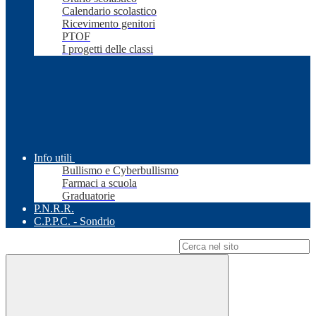
Calendario scolastico
Ricevimento genitori
PTOF
I progetti delle classi
Info utili
Bullismo e Cyberbullismo
Farmaci a scuola
Graduatorie
P.N.R.R.
C.P.P.C. - Sondrio
Campo di ricerca per le pagine del sito