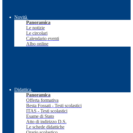
Novità
Panoramica
Le notizie
Le circolari
Calendario eventi
Albo online
Didattica
Panoramica
Offerta formativa
Besta Fossati - Testi scolastici
ITAS - Testi scolastici
Esame di Stato
Atto di indirizzo D.S.
Le schede didattiche
Orario scolastico