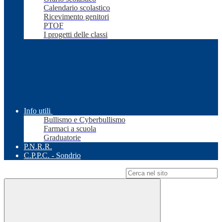
Calendario scolastico
Ricevimento genitori
PTOF
I progetti delle classi
Info utili
Bullismo e Cyberbullismo
Farmaci a scuola
Graduatorie
P.N.R.R.
C.P.P.C. - Sondrio
Campo di ricerca per le pagine del sito