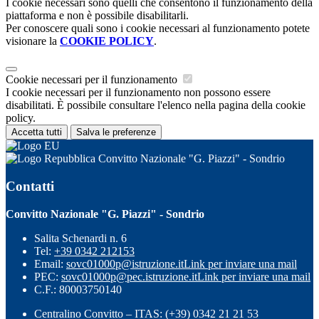
I cookie necessari sono quelli che consentono il funzionamento della
piattaforma e non è possibile disabilitarli.
Per conoscere quali sono i cookie necessari al funzionamento potete
visionare la
COOKIE POLICY
.
Cookie necessari per il funzionamento
I cookie necessari per il funzionamento non possono essere
disabilitati. È possibile consultare l'elenco nella pagina della cookie
policy.
Accetta tutti
Salva le preferenze
Convitto Nazionale "G. Piazzi" - Sondrio
Contatti
Convitto Nazionale "G. Piazzi" - Sondrio
Salita Schenardi n. 6
Tel:
+39 0342 212153
Email:
sovc01000p@istruzione.it
Link per inviare una mail
PEC:
sovc01000p@pec.istruzione.it
Link per inviare una mail
C.F.: 80003750140
Centralino Convitto – ITAS: (+39) 0342 21 21 53