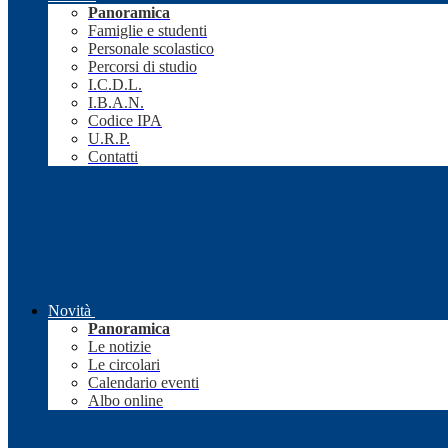
Panoramica
Famiglie e studenti
Personale scolastico
Percorsi di studio
I.C.D.L.
I.B.A.N.
Codice IPA
U.R.P.
Contatti
Novità
Panoramica
Le notizie
Le circolari
Calendario eventi
Albo online