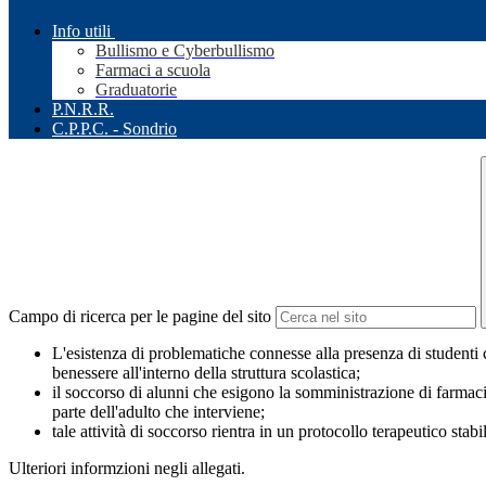
Info utili
Bullismo e Cyberbullismo
Farmaci a scuola
Graduatorie
P.N.R.R.
C.P.P.C. - Sondrio
Campo di ricerca per le pagine del sito
L'esistenza di problematiche connesse alla presenza di studenti che
benessere all'interno della struttura scolastica;
il soccorso di alunni che esigono la somministrazione di farmaci s
parte dell'adulto che interviene;
tale attività di soccorso rientra in un protocollo terapeutico sta
Ulteriori informzioni negli allegati.