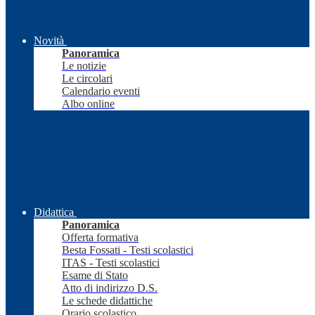
Novità
Panoramica
Le notizie
Le circolari
Calendario eventi
Albo online
Didattica
Panoramica
Offerta formativa
Besta Fossati - Testi scolastici
ITAS - Testi scolastici
Esame di Stato
Atto di indirizzo D.S.
Le schede didattiche
Orario scolastico