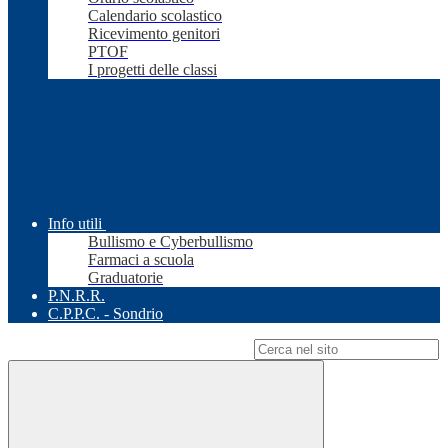
Calendario scolastico
Ricevimento genitori
PTOF
I progetti delle classi
Info utili
Bullismo e Cyberbullismo
Farmaci a scuola
Graduatorie
P.N.R.R.
C.P.P.C. - Sondrio
Campo di ricerca per le pagine del sito