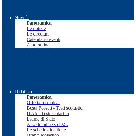
Novità
Panoramica
Le notizie
Le circolari
Calendario eventi
Albo online
Didattica
Panoramica
Offerta formativa
Besta Fossati - Testi scolastici
ITAS - Testi scolastici
Esame di Stato
Atto di indirizzo D.S.
Le schede didattiche
Orario scolastico