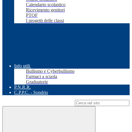
Calendario scolastico
Ricevimento genitori
PTOF
I progetti delle classi
Info utili
Bullismo e Cyberbullismo
Farmaci a scuola
Graduatorie
P.N.R.R.
C.P.P.C. - Sondrio
Campo di ricerca per le pagine del sito