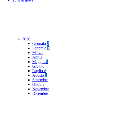
Tutte le news
2026
Gennaio
2
Febbraio
1
Marzo
Aprile
Maggio
3
Giugno
Luglio
5
Agosto
1
Settembre
Ottobre
Novembre
Dicembre