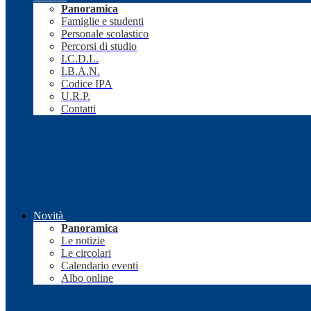
Panoramica
Famiglie e studenti
Personale scolastico
Percorsi di studio
I.C.D.L.
I.B.A.N.
Codice IPA
U.R.P.
Contatti
Novità
Panoramica
Le notizie
Le circolari
Calendario eventi
Albo online