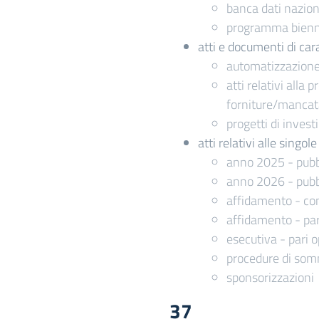
banca dati naziona
programma biennal
atti e documenti di cara
automatizzazione 
atti relativi alla
forniture/manca
progetti di inves
atti relativi alle singo
anno 2025 - pubb
anno 2026 - pubb
affidamento - com
affidamento - par
esecutiva - pari o
procedure di somm
sponsorizzazioni
37