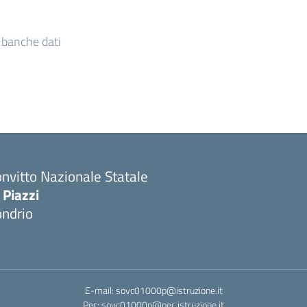
e banche dati
nvitto Nazionale Statale
 Piazzi
ondrio
E-mail: sovc01000p@istruzione.it
Pec: sovc01000p@pec.istruzione.it