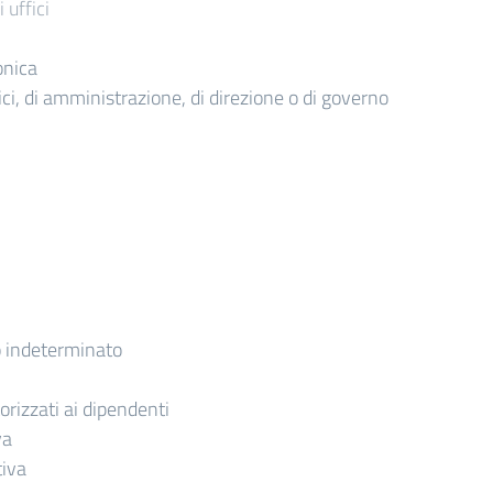
 uffici
onica
itici, di amministrazione, di direzione o di governo
 indeterminato
torizzati ai dipendenti
va
tiva