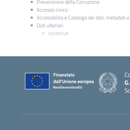
Prevenzione della Corruzione
Accesso civico
Accessibilita e Catalogo dei dati, metadati 
Dati ulteriori
contenuti
Co
G.
S