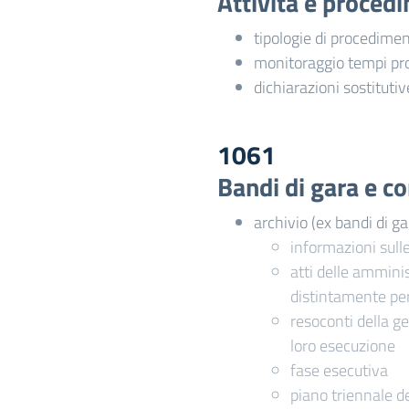
Attività e proced
tipologie di procedime
monitoraggio tempi pr
dichiarazioni sostitutiv
1061
Bandi di gara e co
archivio (ex bandi di ga
informazioni sull
atti delle amminis
distintamente pe
resoconti della ge
loro esecuzione
fase esecutiva
piano triennale de