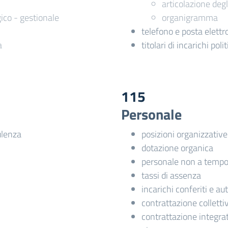
articolazione degli
co - gestionale
organigramma
telefono e posta elettr
a
titolari di incarichi pol
115
Personale
ulenza
posizioni organizzative
dotazione organica
personale non a tempo
tassi di assenza
incarichi conferiti e au
contrattazione colletti
contrattazione integra