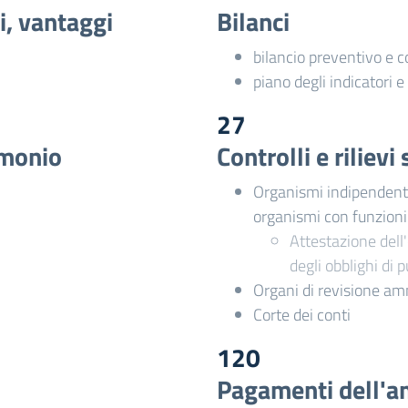
i, vantaggi
Bilanci
bilancio preventivo e 
piano degli indicatori e 
27
imonio
Controlli e riliev
Organismi indipendenti 
organismi con funzion
Attestazione dell'
degli obblighi di 
Organi di revisione am
Corte dei conti
120
Pagamenti dell'a