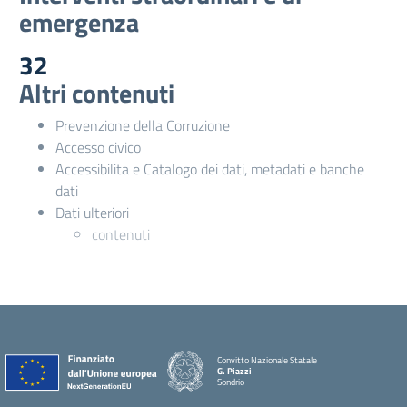
emergenza
32
Altri contenuti
Prevenzione della Corruzione
Accesso civico
Accessibilita e Catalogo dei dati, metadati e banche
dati
Dati ulteriori
contenuti
Convitto Nazionale Statale
G. Piazzi
Sondrio