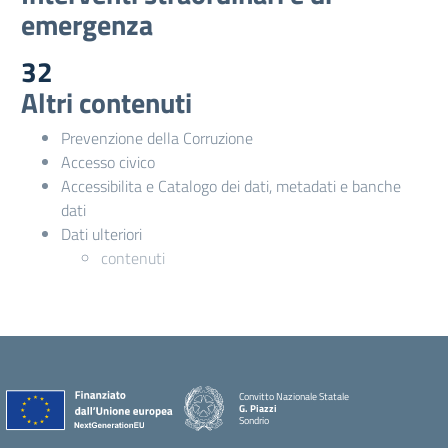
emergenza
32
Altri contenuti
Prevenzione della Corruzione
Accesso civico
Accessibilita e Catalogo dei dati, metadati e banche
dati
Dati ulteriori
contenuti
Convitto Nazionale Statale
G. Piazzi
Sondrio