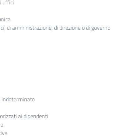
 uffici
onica
itici, di amministrazione, di direzione o di governo
 indeterminato
torizzati ai dipendenti
va
tiva