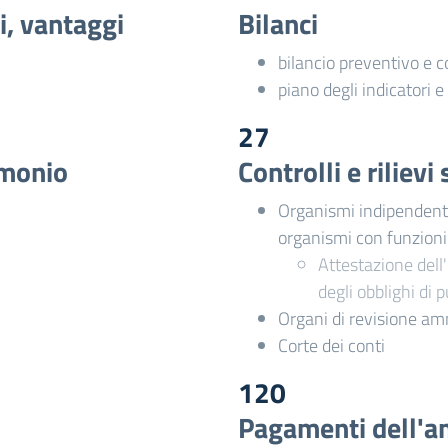
i, vantaggi
Bilanci
bilancio preventivo e 
piano degli indicatori e 
27
imonio
Controlli e riliev
Organismi indipendenti 
organismi con funzion
Attestazione dell'
degli obblighi di 
Organi di revisione am
Corte dei conti
120
Pagamenti dell'a