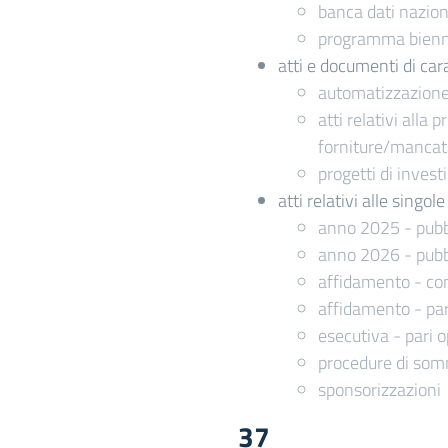
banca dati naziona
programma biennal
atti e documenti di cara
automatizzazione 
atti relativi alla
forniture/manca
progetti di inves
atti relativi alle singo
anno 2025 - pubb
anno 2026 - pubb
affidamento - com
affidamento - par
esecutiva - pari o
procedure di somm
sponsorizzazioni
37