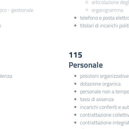
articolazione degli
co - gestionale
organigramma
telefono e posta elettr
a
titolari di incarichi pol
115
Personale
ulenza
posizioni organizzative
dotazione organica
personale non a tempo
tassi di assenza
incarichi conferiti e au
contrattazione colletti
contrattazione integra