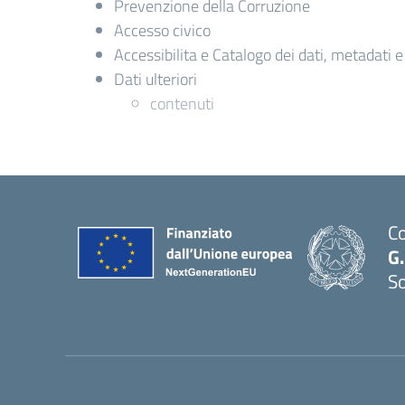
Prevenzione della Corruzione
Accesso civico
Accessibilita e Catalogo dei dati, metadati 
Dati ulteriori
contenuti
Co
G.
S