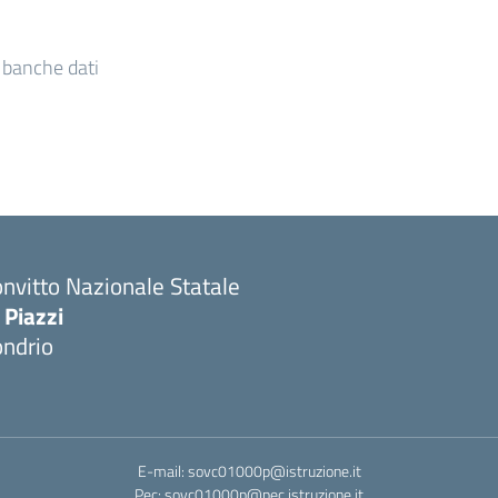
e banche dati
nvitto Nazionale Statale
 Piazzi
ondrio
E-mail: sovc01000p@istruzione.it
Pec: sovc01000p@pec.istruzione.it