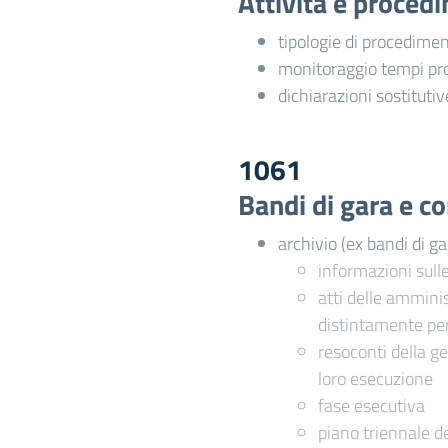
Attività e proced
tipologie di procedime
monitoraggio tempi pr
dichiarazioni sostitutiv
1061
Bandi di gara e co
archivio (ex bandi di ga
informazioni sull
atti delle amminis
distintamente pe
resoconti della ge
loro esecuzione
fase esecutiva
piano triennale de