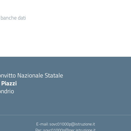
e banche dati
nvitto Nazionale Statale
 Piazzi
ondrio
E-mail: sovc01000p@istruzione.it
Pec: sovc01000p@pec.istruzione.it