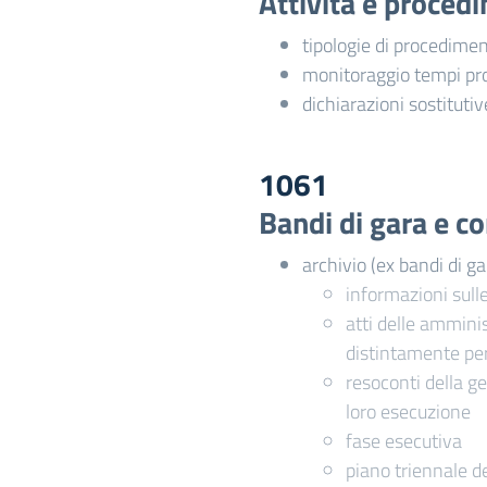
Attività e proced
tipologie di procedime
monitoraggio tempi pr
dichiarazioni sostitutiv
1061
Bandi di gara e co
archivio (ex bandi di ga
informazioni sull
atti delle amminis
distintamente pe
resoconti della ge
loro esecuzione
fase esecutiva
piano triennale de