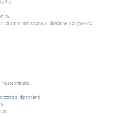
 uffici
onica
itici, di amministrazione, di direzione o di governo
 indeterminato
torizzati ai dipendenti
va
tiva