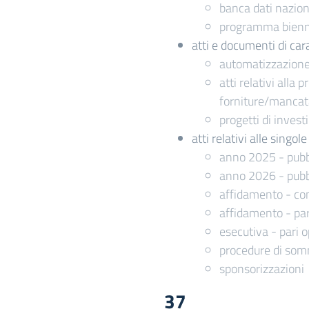
banca dati naziona
programma biennal
atti e documenti di cara
automatizzazione 
atti relativi alla
forniture/manca
progetti di inves
atti relativi alle singo
anno 2025 - pubb
anno 2026 - pubb
affidamento - com
affidamento - par
esecutiva - pari o
procedure di somm
sponsorizzazioni
37