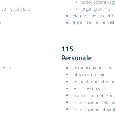
articolazione degli
co - gestionale
organigramma
telefono e posta elettr
a
titolari di incarichi pol
115
Personale
ulenza
posizioni organizzative
dotazione organica
personale non a tempo
tassi di assenza
incarichi conferiti e au
contrattazione colletti
contrattazione integra