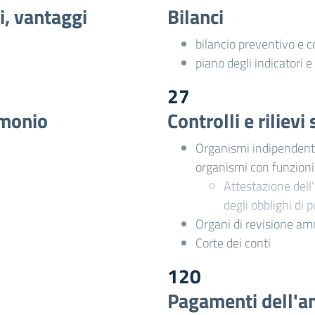
i, vantaggi
Bilanci
bilancio preventivo e 
piano degli indicatori e 
27
imonio
Controlli e riliev
Organismi indipendenti 
organismi con funzion
Attestazione dell'
degli obblighi di 
Organi di revisione am
Corte dei conti
120
Pagamenti dell'a