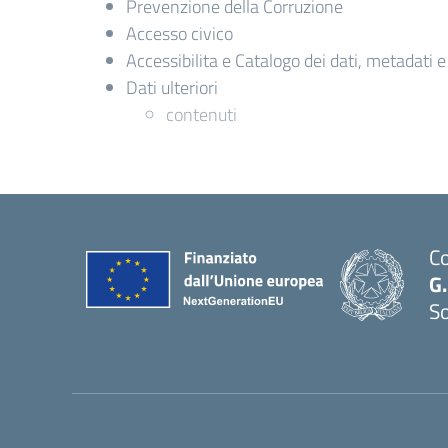
Prevenzione della Corruzione
Accesso civico
Accessibilita e Catalogo dei dati, metadati 
Dati ulteriori
contenuti
Co
G.
S