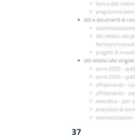
banca dati naziona
programma biennal
atti e documenti di cara
automatizzazione 
atti relativi alla
forniture/manca
progetti di inves
atti relativi alle singo
anno 2025 - pubb
anno 2026 - pubb
affidamento - com
affidamento - par
esecutiva - pari o
procedure di somm
sponsorizzazioni
37