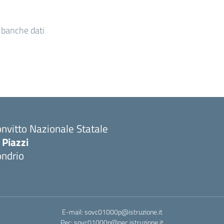
e banche dati
nvitto Nazionale Statale
 Piazzi
ondrio
E-mail: sovc01000p@istruzione.it
Pec: sovc01000p@pec.istruzione.it