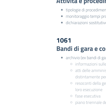
Attività e proced
tipologie di procedime
monitoraggio tempi pr
dichiarazioni sostitutiv
1061
Bandi di gara e co
archivio (ex bandi di ga
informazioni sull
atti delle amminis
distintamente pe
resoconti della ge
loro esecuzione
fase esecutiva
piano triennale de