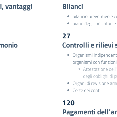
i, vantaggi
Bilanci
bilancio preventivo e 
piano degli indicatori e 
27
imonio
Controlli e riliev
Organismi indipendenti 
organismi con funzion
Attestazione dell'
degli obblighi di 
Organi di revisione am
Corte dei conti
120
Pagamenti dell'a