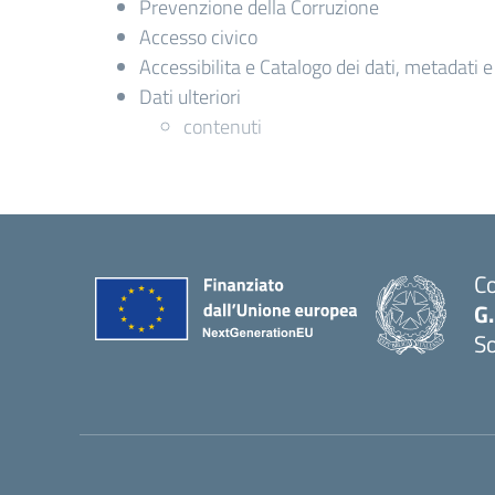
Prevenzione della Corruzione
Accesso civico
Accessibilita e Catalogo dei dati, metadati 
Dati ulteriori
contenuti
Co
G.
S