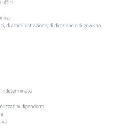
 uffici
onica
itici, di amministrazione, di direzione o di governo
 indeterminato
torizzati ai dipendenti
va
tiva