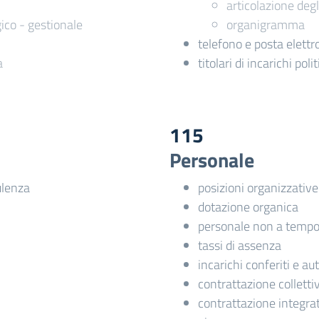
articolazione degli
co - gestionale
organigramma
telefono e posta elettr
a
titolari di incarichi pol
115
Personale
ulenza
posizioni organizzative
dotazione organica
personale non a tempo
tassi di assenza
incarichi conferiti e au
contrattazione colletti
contrattazione integra