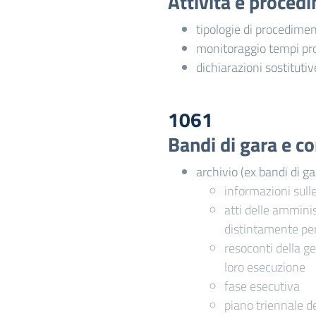
Attività e proced
tipologie di procedime
monitoraggio tempi pr
dichiarazioni sostitutiv
1061
Bandi di gara e co
archivio (ex bandi di ga
informazioni sull
atti delle amminis
distintamente pe
resoconti della ge
loro esecuzione
fase esecutiva
piano triennale de