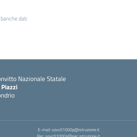
e banche dati
nvitto Nazionale Statale
 Piazzi
ondrio
E-mail: sovc01000p@istruzione.it
Pec: sovc01000p@pec.istruzione.it