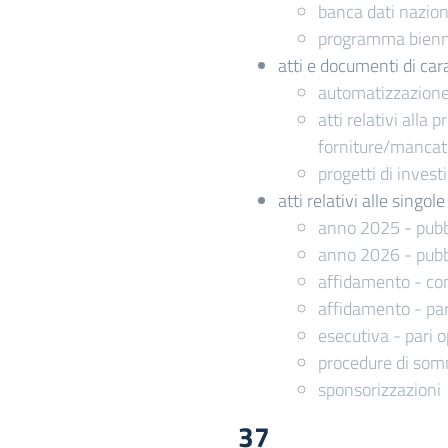
banca dati naziona
programma biennal
atti e documenti di cara
automatizzazione 
atti relativi alla
forniture/manca
progetti di inves
atti relativi alle singo
anno 2025 - pubb
anno 2026 - pubb
affidamento - com
affidamento - par
esecutiva - pari o
procedure di somm
sponsorizzazioni
37