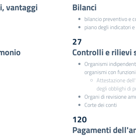
i, vantaggi
Bilanci
bilancio preventivo e 
piano degli indicatori e 
27
imonio
Controlli e riliev
Organismi indipendenti 
organismi con funzion
Attestazione dell'
degli obblighi di 
Organi di revisione am
Corte dei conti
120
Pagamenti dell'a