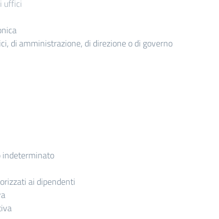
 uffici
onica
itici, di amministrazione, di direzione o di governo
 indeterminato
torizzati ai dipendenti
va
tiva