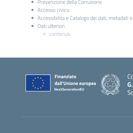
Prevenzione della Corruzione
Accesso civico
Accessibilita e Catalogo dei dati, metadati 
Dati ulteriori
contenuti
Co
G.
S