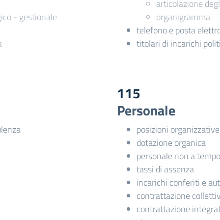
articolazione degli
co - gestionale
organigramma
telefono e posta elettr
a
titolari di incarichi pol
115
Personale
ulenza
posizioni organizzative
dotazione organica
personale non a tempo
tassi di assenza
incarichi conferiti e au
contrattazione colletti
contrattazione integra