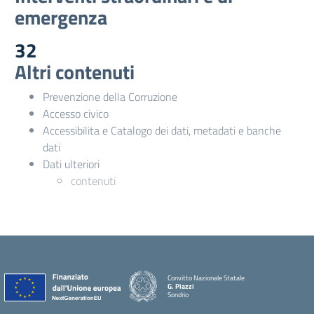
emergenza
32
Altri contenuti
Prevenzione della Corruzione
Accesso civico
Accessibilita e Catalogo dei dati, metadati e banche
dati
Dati ulteriori
contenuti
Convitto Nazionale Statale
G. Piazzi
Sondrio