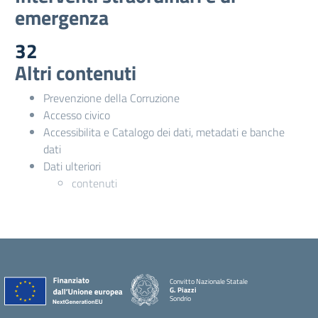
emergenza
32
Altri contenuti
Prevenzione della Corruzione
Accesso civico
Accessibilita e Catalogo dei dati, metadati e banche
dati
Dati ulteriori
contenuti
Convitto Nazionale Statale
G. Piazzi
Sondrio