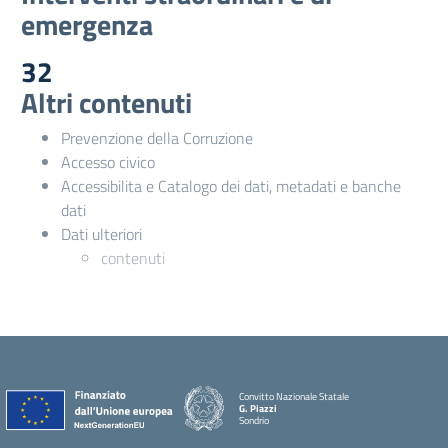
emergenza
32
Altri contenuti
Prevenzione della Corruzione
Accesso civico
Accessibilita e Catalogo dei dati, metadati e banche
dati
Dati ulteriori
contenuti
Convitto Nazionale Statale
G. Piazzi
Sondrio