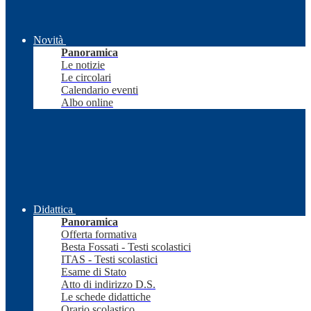
Novità
Panoramica
Le notizie
Le circolari
Calendario eventi
Albo online
Didattica
Panoramica
Offerta formativa
Besta Fossati - Testi scolastici
ITAS - Testi scolastici
Esame di Stato
Atto di indirizzo D.S.
Le schede didattiche
Orario scolastico