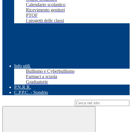
Calendario scolastico
Ricevimento genitori
PTOF
I progetti delle classi
Info utili
Bullismo e Cyberbullismo
Farmaci a scuola
Graduatorie
P.N.R.R.
C.P.P.C. - Sondrio
Campo di ricerca per le pagine del sito