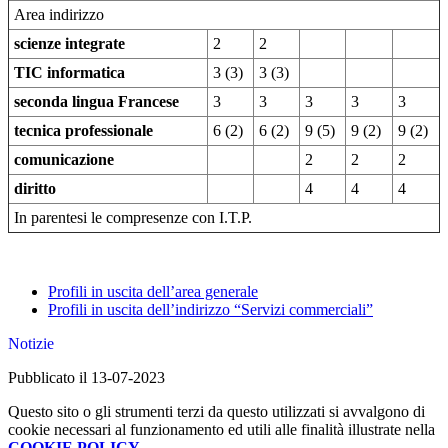
Area indirizzo
scienze integrate
2
2
TIC informatica
3 (3)
3 (3)
seconda lingua Francese
3
3
3
3
3
tecnica professionale
6 (2)
6 (2)
9 (5)
9 (2)
9 (2)
comunicazione
2
2
2
diritto
4
4
4
In parentesi le compresenze con I.T.P.
Profili in uscita dell’area generale
Profili in uscita dell’indirizzo “Servizi commerciali”
Notizie
Pubblicato il 13-07-2023
Questo sito o gli strumenti terzi da questo utilizzati si avvalgono di
cookie necessari al funzionamento ed utili alle finalità illustrate nella
COOKIE POLICY
.