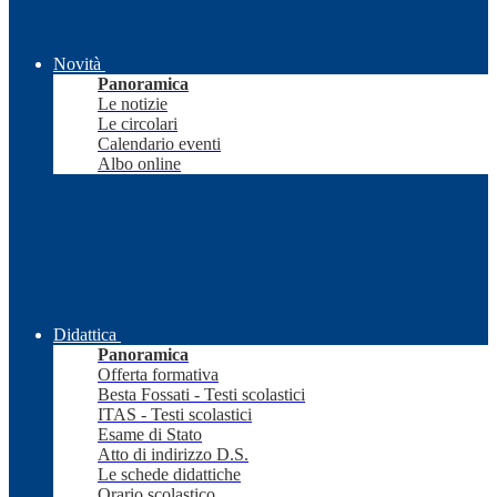
Novità
Panoramica
Le notizie
Le circolari
Calendario eventi
Albo online
Didattica
Panoramica
Offerta formativa
Besta Fossati - Testi scolastici
ITAS - Testi scolastici
Esame di Stato
Atto di indirizzo D.S.
Le schede didattiche
Orario scolastico