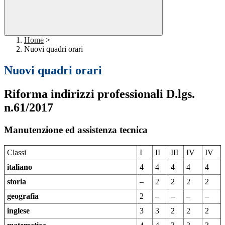
Home
>
Nuovi quadri orari
Nuovi quadri orari
Riforma indirizzi professionali D.lgs.
n.61/2017
Manutenzione ed assistenza tecnica
Classi
I
II
III
IV
IV
italiano
4
4
4
4
4
storia
–
2
2
2
2
geografia
2
–
–
–
–
inglese
3
3
2
2
2