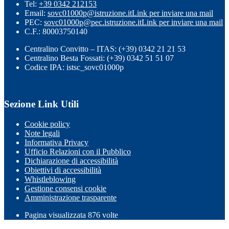
Tel:
+39 0342 212153
Email:
sovc01000p@istruzione.it
Link per inviare una mail
PEC:
sovc01000p@pec.istruzione.it
Link per inviare una mail
C.F.: 80003750140
Centralino Convitto – ITAS: (+39) 0342 21 21 53
Centralino Besta Fossati: (+39) 0342 51 51 07
Codice IPA: istsc_sovc01000p
Sezione Link Utili
Cookie policy
Note legali
Informativa Privacy
Ufficio Relazioni con il Pubblico
Dichiarazione di accessibilità
Obiettivi di accessibilità
Whistleblowing
Gestione consensi cookie
Amministrazione trasparente
Pagina visualizzata
876
volte