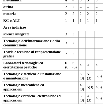
matematica
4
4
3
3
3
diritto
2
2
–
–
–
motoria
2
2
2
2
2
RC o ALT
1
1
1
1
1
Area indirizzo
scienze integrate
3
3
Tecnologia dell’informazione e della
3
2
comunicazione
Teoria e tecniche di rappresentaione
2
3
grafica
Laboratori tecnologici ed
6
6
4
4
4
esercitazioni pratiche
(6)
(6)
Tecnologie e tecniche di installazione
5
5
6(3)
e manutenzione
(3)
(3)
Tecnologie meccaniche ed
4
5(3)
4(3)
applicazioni
(3)
Tecnologie elettriche, elettroniche ed
5
4
4(3)
applicazioni
(3)
(3)