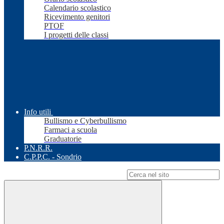
Calendario scolastico
Ricevimento genitori
PTOF
I progetti delle classi
Info utili
Bullismo e Cyberbullismo
Farmaci a scuola
Graduatorie
P.N.R.R.
C.P.P.C. - Sondrio
Campo di ricerca per le pagine del sito