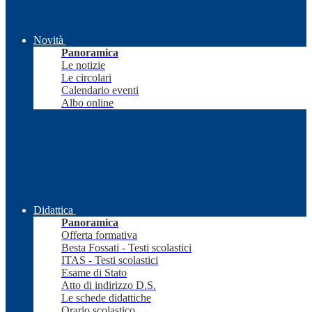
Novità
Panoramica
Le notizie
Le circolari
Calendario eventi
Albo online
Didattica
Panoramica
Offerta formativa
Besta Fossati - Testi scolastici
ITAS - Testi scolastici
Esame di Stato
Atto di indirizzo D.S.
Le schede didattiche
Orario scolastico