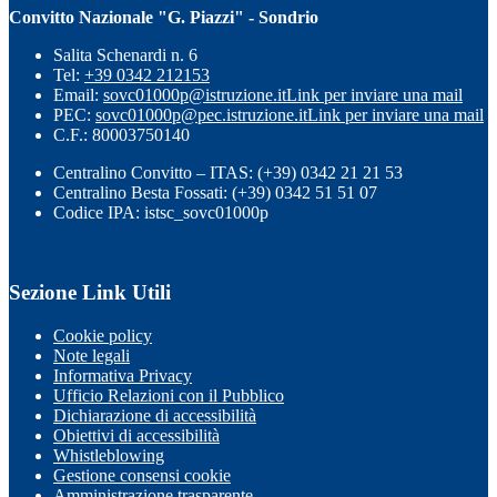
Convitto Nazionale "G. Piazzi" - Sondrio
Salita Schenardi n. 6
Tel:
+39 0342 212153
Email:
sovc01000p@istruzione.it
Link per inviare una mail
PEC:
sovc01000p@pec.istruzione.it
Link per inviare una mail
C.F.: 80003750140
Centralino Convitto – ITAS: (+39) 0342 21 21 53
Centralino Besta Fossati: (+39) 0342 51 51 07
Codice IPA: istsc_sovc01000p
Sezione Link Utili
Cookie policy
Note legali
Informativa Privacy
Ufficio Relazioni con il Pubblico
Dichiarazione di accessibilità
Obiettivi di accessibilità
Whistleblowing
Gestione consensi cookie
Amministrazione trasparente