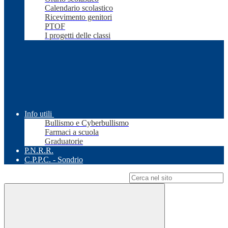
Calendario scolastico
Ricevimento genitori
PTOF
I progetti delle classi
Info utili
Bullismo e Cyberbullismo
Farmaci a scuola
Graduatorie
P.N.R.R.
C.P.P.C. - Sondrio
Campo di ricerca per le pagine del sito