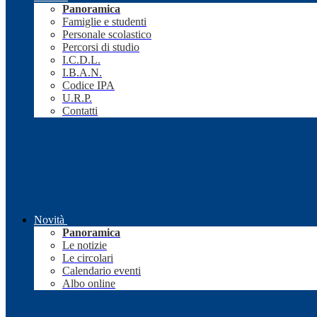
Panoramica
Famiglie e studenti
Personale scolastico
Percorsi di studio
I.C.D.L.
I.B.A.N.
Codice IPA
U.R.P.
Contatti
Novità
Panoramica
Le notizie
Le circolari
Calendario eventi
Albo online