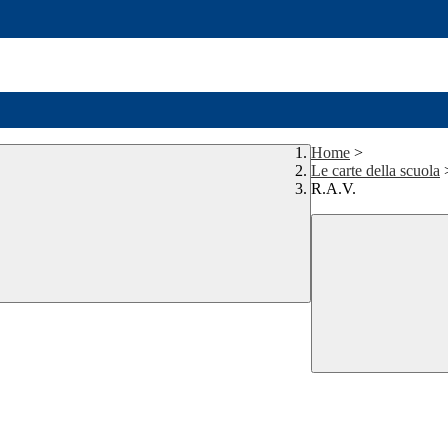
Home
>
Le carte della scuola
R.A.V.