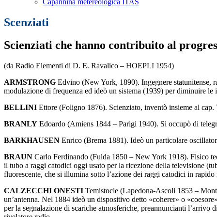
Capannina metereologica ITAS
Scenziati
Scienziati che hanno contribuito al progres
(da Radio Elementi di D. E. Ravalico – HOEPLI 1954)
ARMSTRONG
Edvino (New York, 1890). Ingegnere statunitense, rad
modulazione di frequenza ed ideò un sistema (1939) per diminuire le i
BELLINI
Ettore (Foligno 1876). Scienziato, inventò insieme al cap. T
BRANLY
Edoardo (Amiens 1844 – Parigi 1940). Si occupò di telegraf
BARKHAUSEN
Enrico (Brema 1881). Ideò un particolare oscillatore 
BRAUN
Carlo Ferdinando (Fulda 1850 – New York 1918). Fisico tedes
il tubo a raggi catodici oggi usato per la ricezione della televisione (
fluorescente, che si illumina sotto l’azione dei raggi catodici in rapid
CALZECCHI ONESTI
Temistocle (Lapedona-Ascoli 1853 – Monterubi
un’antenna. Nel 1884 ideò un dispositivo detto «coherer» o «coesore», c
per la segnalazione di scariche atmosferiche, preannuncianti l’arrivo di
rivelatore radio.