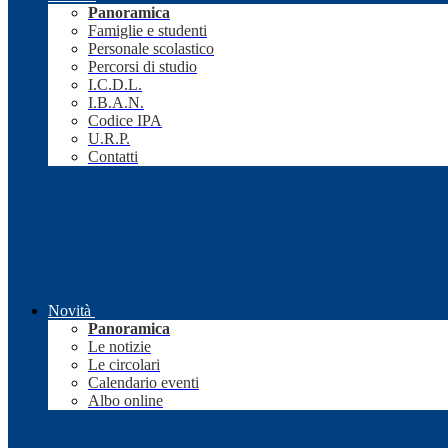
Panoramica
Famiglie e studenti
Personale scolastico
Percorsi di studio
I.C.D.L.
I.B.A.N.
Codice IPA
U.R.P.
Contatti
Novità
Panoramica
Le notizie
Le circolari
Calendario eventi
Albo online