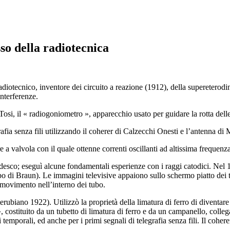
so della radiotecnica
iotecnico, inventore dei circuito a reazione (1912), della supereterodina
nterferenze.
osi, il « radiogoniometro », apparecchio usato per guidare la rotta delle
ia senza fili utilizzando il coherer di Calzecchi Onesti e l’antenna di 
a valvola con il quale ottenne correnti oscillanti ad altissima frequenza
co; eseguì alcune fondamentali esperienze con i raggi catodici. Nel 1
tubo di Braun). Le immagini televisive appaiono sullo schermo piatto dei t
o movimento nell’interno dei tubo.
ano 1922). Utilizzò la proprietà della limatura di ferro di diventare c
ostituito da un tubetto di limatura di ferro e da un campanello, collegat
 temporali, ed anche per i primi segnali di telegrafia senza fili. Il cohe