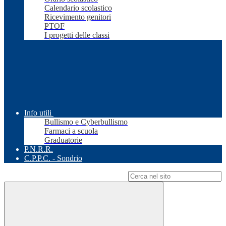
Calendario scolastico
Ricevimento genitori
PTOF
I progetti delle classi
Info utili
Bullismo e Cyberbullismo
Farmaci a scuola
Graduatorie
P.N.R.R.
C.P.P.C. - Sondrio
Campo di ricerca per le pagine del sito