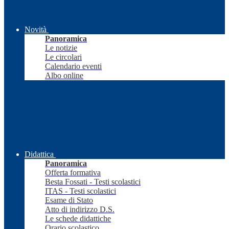
Novità
Panoramica
Le notizie
Le circolari
Calendario eventi
Albo online
Didattica
Panoramica
Offerta formativa
Besta Fossati - Testi scolastici
ITAS - Testi scolastici
Esame di Stato
Atto di indirizzo D.S.
Le schede didattiche
Orario scolastico