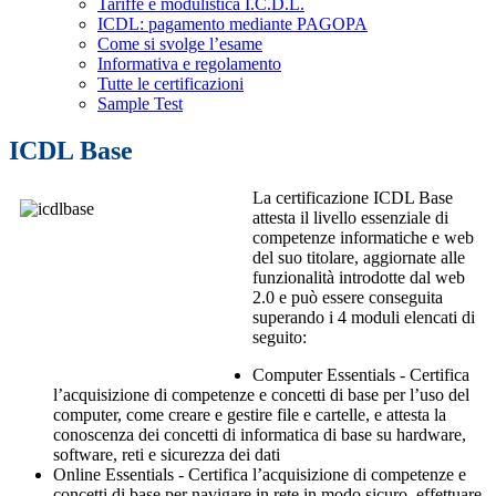
Tariffe e modulistica I.C.D.L.
ICDL: pagamento mediante PAGOPA
Come si svolge l’esame
Informativa e regolamento
Tutte le certificazioni
Sample Test
ICDL Base
La certificazione ICDL Base
attesta il livello essenziale di
competenze informatiche e web
del suo titolare, aggiornate alle
funzionalità introdotte dal web
2.0 e può essere conseguita
superando i 4 moduli elencati di
seguito:
Computer Essentials - Certifica
l’acquisizione di competenze e concetti di base per l’uso del
computer, come creare e gestire file e cartelle, e attesta la
conoscenza dei concetti di informatica di base su hardware,
software, reti e sicurezza dei dati
Online Essentials - Certifica l’acquisizione di competenze e
concetti di base per navigare in rete in modo sicuro, effettuare