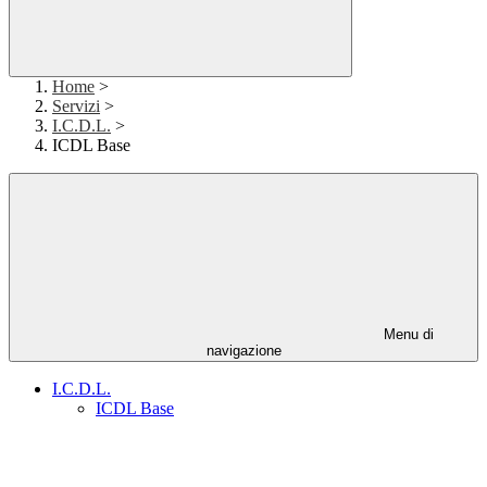
Home
>
Servizi
>
I.C.D.L.
>
ICDL Base
Menu di
navigazione
I.C.D.L.
ICDL Base